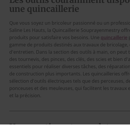
Les outils couramment dispo
une quincaillerie
Que vous soyez un bricoleur passionné ou un professi
Saline Les Hauts, la Quincaillerie Souprayenmestry offr
produits pour satisfaire vos besoins. Une
quincaillerie
p
gamme de produits destinés aux travaux de bricolage, 
d'entretien. Dans la section des outils à main, on peut
des tournevis, des pinces, des clés, des scies et bien d'
essentiels pour réaliser diverses tâches, des réparati
de construction plus importants. Les quincailleries of
sélection d'outils électriques tels que des perceuses, d
ponceuses et des meuleuses, qui facilitent les travaux 
et la précision.
Un assortiment complet pour