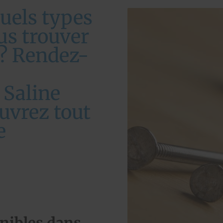
uels types
us trouver
 ? Rendez-
 Saline
uvrez tout
e