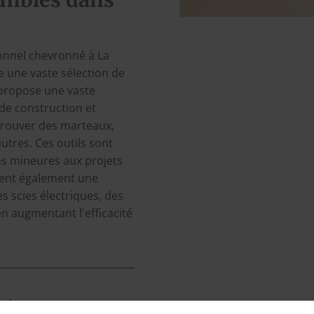
nibles dans
onnel chevronné à La
e une vaste sélection de
ropose une vaste
de construction et
 trouver des marteaux,
autres. Ces outils sont
ons mineures aux projets
frent également une
es scies électriques, des
en augmentant l'efficacité
 tous vos