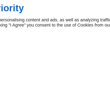
iority
é de matériel de fixation
rsonalising content and ads, as well as analyzing traffi
rend des vis, des clous,
icking "I Agree" you consent to the use of Cookies from ou
 d'autres accessoires de
fiable pour les matériaux
ets, les joints
ent aussi des
produits
upteurs, des ampoules, des
une sélection de
oignées, des verrous, des
ine Les Hauts, vous
y.