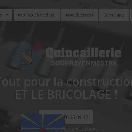
s
Outillage bricolage
Ameublement
Carrelages
Tout pour la constructio
ET LE BRICOLAGE !
09 70 35 39 42