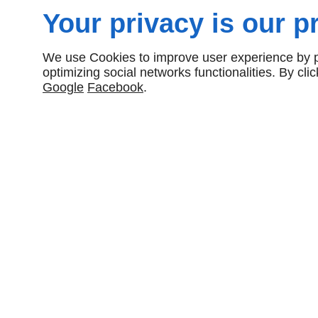
besoins
Your privacy is our pr
Outre les
outils
, les quincailleries proposent une variét
We use Cookies to improve user experience by pe
pour répondre aux besoins de chaque projet. Cela comp
optimizing social networks functionalities. By cl
des chevilles, des crochets, des boulons, des écrous et
Google
Facebook
.
fixation. Les quincailleries sont également une source 
de plomberie, tels que les tuyaux, les raccords, les robin
d'étanchéité, les toilettes et les lavabos. Elles fourniss
électriques
tels que des câbles, des prises, des interr
fusibles et des rallonges. Vous y trouverez également 
quincaillerie pour portes et fenêtres, notamment des p
charnières, des serrures et des vitres.
Si vous vous trouvez à La Réunion, notamment à La Sal
pouvez vous rendre à La Quincaillerie Souprayenmestr